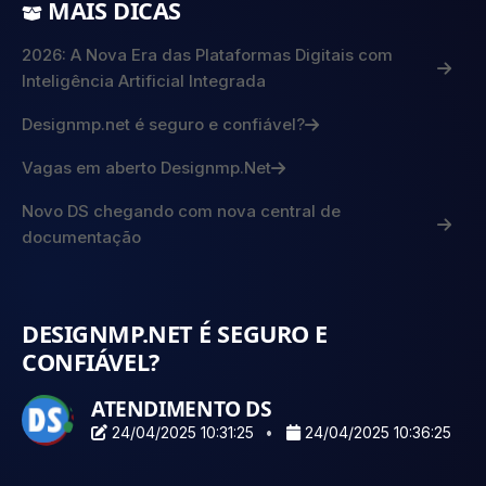
MAIS DICAS
2026: A Nova Era das Plataformas Digitais com
Inteligência Artificial Integrada
Designmp.net é seguro e confiável?
Vagas em aberto Designmp.Net
Novo DS chegando com nova central de
documentação
DESIGNMP.NET É SEGURO E
CONFIÁVEL?
ATENDIMENTO DS
24/04/2025 10:31:25
24/04/2025 10:36:25