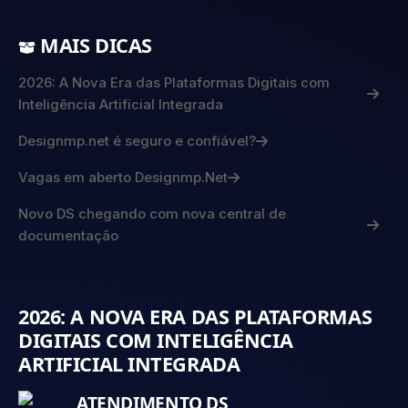
MAIS DICAS
2026: A Nova Era das Plataformas Digitais com
Inteligência Artificial Integrada
Designmp.net é seguro e confiável?
Vagas em aberto Designmp.Net
Novo DS chegando com nova central de
documentação
2026: A NOVA ERA DAS PLATAFORMAS
DIGITAIS COM INTELIGÊNCIA
ARTIFICIAL INTEGRADA
ATENDIMENTO DS