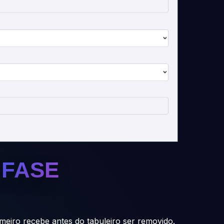
 FASE
meiro recebe antes do tabuleiro ser removido.