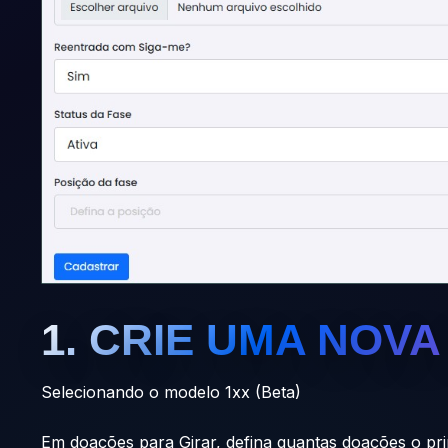
1. CRIE UMA NOVA
Selecionando o modelo 1xx (Beta)
Em doações para Girar, defina quantas doações o pri