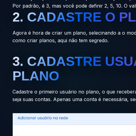
Por padrão, é 3, mas você pode definir 2, 5, 10. O v
2. CADASTRE O P
Agora é hora de criar um plano, selecinando a o mod
como criar planos, aqui não tem segredo.
3. CADASTRE USU
PLANO
Cadastre o primeiro usuário no plano, o que recebe
seja suas contas. Apenas uma conta é necessária, s