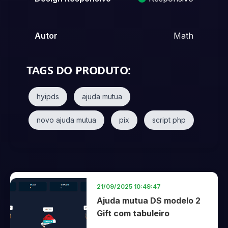
Autor
Math
TAGS DO PRODUTO:
hyipds
ajuda mutua
novo ajuda mutua
pix
script php
21/09/2025 10:49:47
Ajuda mutua DS modelo 2
Gift com tabuleiro