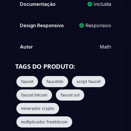
Documentação
Incluída
Design Responsivo
Responsivo
Autor
Math
TAGS DO PRODUTO:
faucet
faucetds
script faucet
faucet bitcoin
faucet sol
minerador crypto
multiplicador freebitcoin