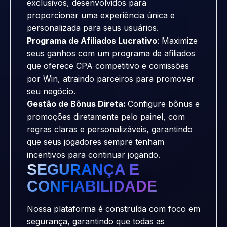
exclusivos, desenvolvidos para
proporcionar uma experiência única e
personalizada para seus usuários.
Programa de Afiliados Lucrativo
: Maximize
seus ganhos com um programa de afiliados
que oferece CPA competitivo e comissões
por Win, atraindo parceiros para promover
seu negócio.
Gestão de Bônus Direta:
Configure bônus e
promoções diretamente pelo painel, com
regras claras e personalizáveis, garantindo
que seus jogadores sempre tenham
incentivos para continuar jogando.
SEGURANÇA E
CONFIABILIDADE
Nossa plataforma é construída com foco em
segurança, garantindo que todas as