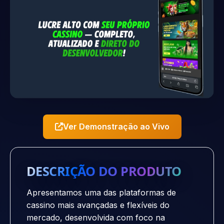
Ver Demonstração ao Vivo
DESCRIÇÃO DO PRODUTO
Apresentamos uma das plataformas de
cassino mais avançadas e flexíveis do
mercado, desenvolvida com foco na