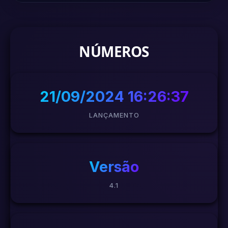
NÚMEROS
21/09/2024 16:26:37
LANÇAMENTO
Versão
4.1