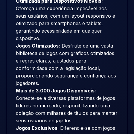
Otimizada para Dispositivos Móveis:
Ofereça uma experiência impecável aos
seus usuários, com um layout responsivo e
otimizado para smartphones e tablets,
garantindo acessibilidade em qualquer
dispositivo.
Jogos Otimizados:
Desfrute de uma vasta
biblioteca de jogos com gráficos otimizados
e regras claras, ajustados para
conformidade com a legislação local,
proporcionando segurança e confiança aos
jogadores.
Mais de 3.000 Jogos Disponíveis:
Conecte-se a diversas plataformas de jogos
líderes no mercado, disponibilizando uma
coleção com milhares de títulos para manter
seus usuários engajados.
Jogos Exclusivos
: Diferencie-se com jogos