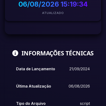
06/08/2026 15:19:34
ATUALIZADO
INFORMAÇÕES TÉCNICAS
Data de Lançamento
21/09/2024
Última Atualização
06/08/2026
Tipo do Arquivo
script