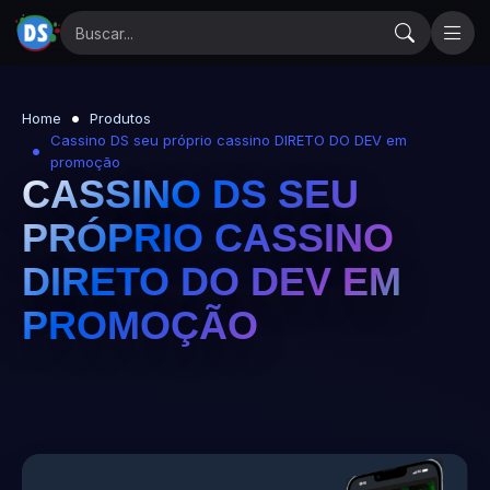
Home
Produtos
Cassino DS seu próprio cassino DIRETO DO DEV em
promoção
CASSINO DS SEU
PRÓPRIO CASSINO
DIRETO DO DEV EM
PROMOÇÃO