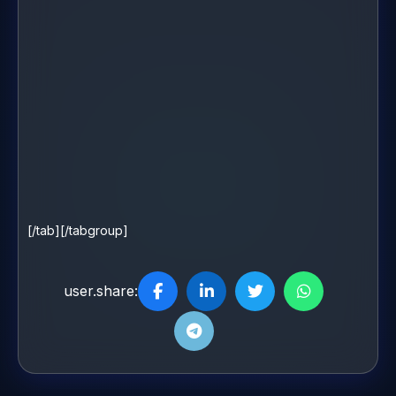
[/tab][/tabgroup]
user.share: