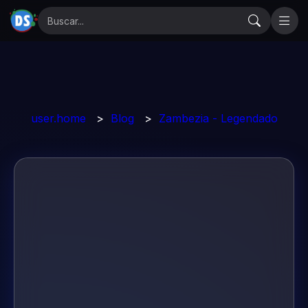
user.home
>
Blog
>
Zambezia - Legendado