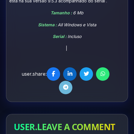
está na sua versão 9.5.3 acompanhado do serial .
Tamanho :
6 Mb
Sistema :
All Windows e Vista
Serial :
Incluso
|
user.share:
USER.LEAVE A COMMENT