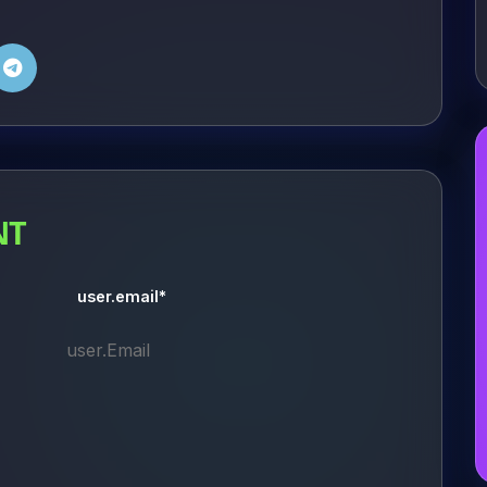
NT
user.email*