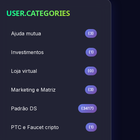
USER.CATEGORIES
Ajuda mutua
(3)
Investimentos
(1)
Loja virtual
(0)
Marketing e Matriz
(3)
Padrão DS
(3417)
PTC e Faucet cripto
(1)