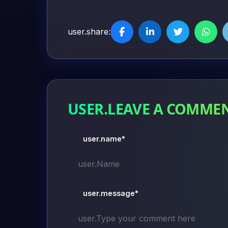
user.share:
USER.LEAVE A COMME
user.name*
user.message*