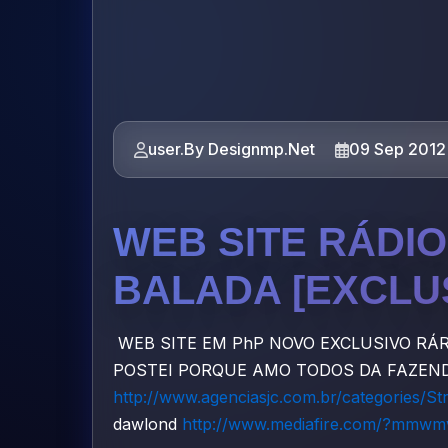
user.By Designmp.Net
09 Sep 2012
WEB SITE RÁDI
BALADA [EXCLU
WEB SITE EM PhP NOVO EXCLUSIVO RÁR
POSTEI PORQUE AMO TODOS DA FAZENDO W
http://www.agenciasjc.com.br/categories/S
dawlond
http://www.mediafire.com/?mmw