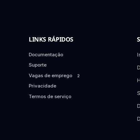
LINKS RÁPIDOS
Documentação
I
Suporte
D
Vagas de emprego
2
H
Privacidade
S
Termos de serviço
D
D