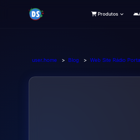
Produtos
user.home
>
Blog
>
Web Site Rádio Port