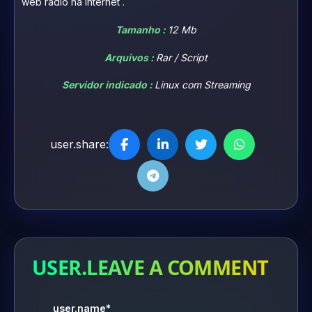
web radio na internet .
Tamanho :
12 Mb
Arquivos :
Rar / Script
Servidor indicado :
Linux com Streaming
user.share:
USER.LEAVE A COMMENT
user.name*