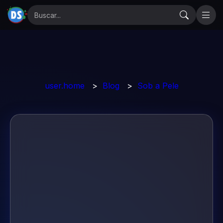
user.home
>
Blog
>
Sob a Pele