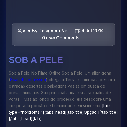
user.By Designmp.Net
04 Jul 2014
0 user.Comments
SOB A PELE
Sob a Pele. No Filme Online
Sob a Pele
, Um alienígena
(
Scarlett Johansson
) chega à Terra e começa a percorrer
estradas desertas e paisagens vazias em busca de
presas humanas. Sua principal arma é sua sexualidade
voraz… Mas ao longo do processo, ela descobre uma
inesperada porção de humanidade em si mesma.
[tabs
type="horizontal"][tabs_head][tab_title]Opção 1[/tab_title]
[/tabs_head][tab]