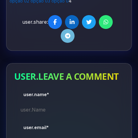
opção 02
opção 03
opção 0
4
user.share:
USER.LEAVE A COMMENT
user.name*
user.email*