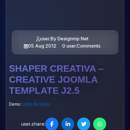
user.By Designmp.Net
05 Aug 2012
0 user.Comments
SHAPER CREATIVA –
CREATIVE JOOMLA
TEMPLATE J2.5
Demo:
Links do Demo
user.share: