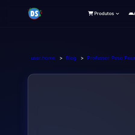
Produtos
user.home
>
Blog
>
Professor Peso Pes