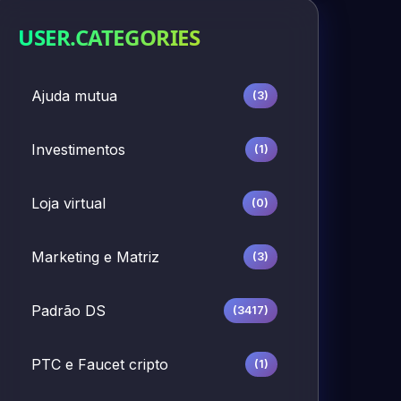
USER.CATEGORIES
Ajuda mutua
(3)
Investimentos
(1)
Loja virtual
(0)
Marketing e Matriz
(3)
Padrão DS
(3417)
PTC e Faucet cripto
(1)