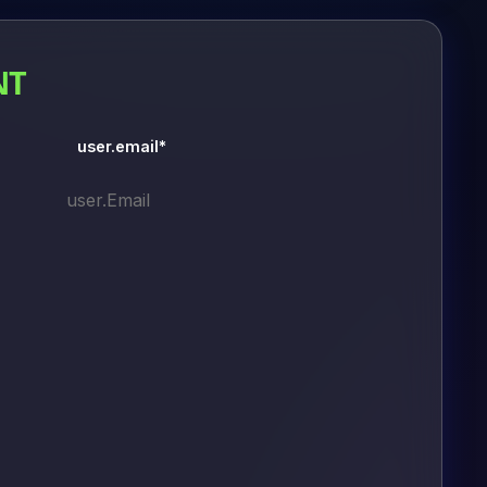
NT
user.email*