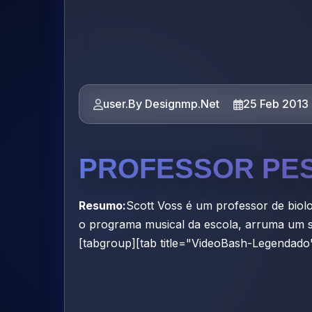
user.By Designmp.Net
25 Feb 2013
PROFESSOR PE
Resumo:
Scott Voss é um professor de biolo
o programa musical da escola, arruma um 
[tabgroup][tab title="VideoBash-Legendado