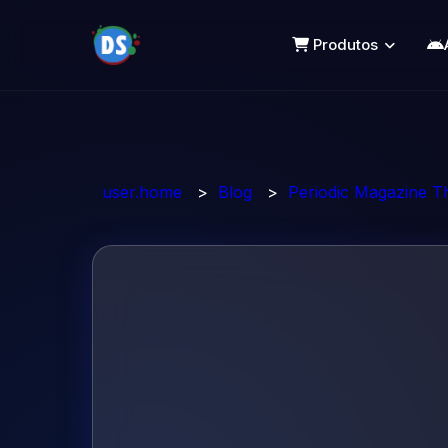
Produtos
user.home
>
Blog
>
Periodic Magazine 