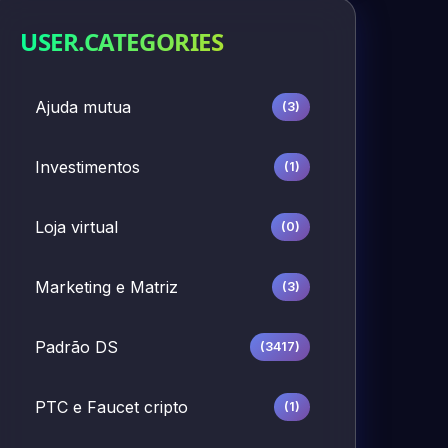
USER.CATEGORIES
Ajuda mutua
(3)
Investimentos
(1)
Loja virtual
(0)
Marketing e Matriz
(3)
Padrão DS
(3417)
PTC e Faucet cripto
(1)