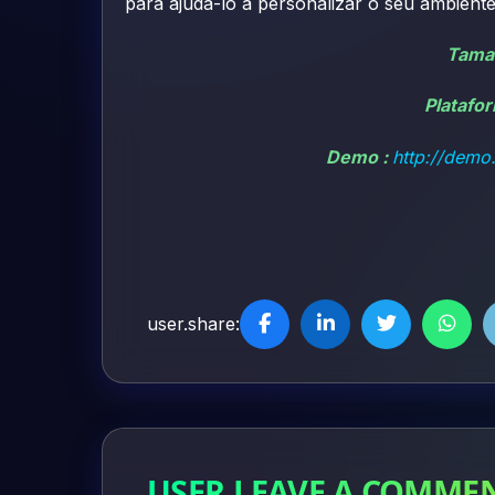
para ajudá-lo a personalizar o seu ambiente
Tama
Platafo
Demo :
http://demo
user.share:
USER.LEAVE A COMME