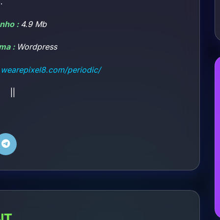
.
nho :
4.9 Mb
rma :
Wordpress
.wearepixel8.com/periodic/
||
NT