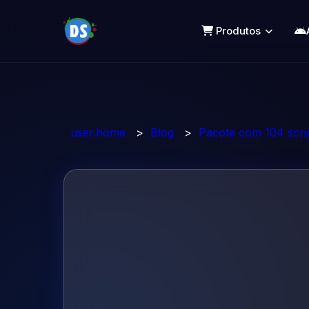
Produtos
user.home
>
Blog
>
Pacote com 104 scri