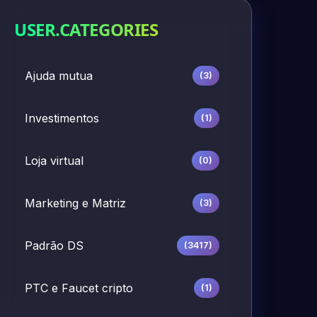
USER.CATEGORIES
Ajuda mutua
(3)
Investimentos
(1)
Loja virtual
(0)
Marketing e Matriz
(3)
Padrão DS
(3417)
PTC e Faucet cripto
(1)