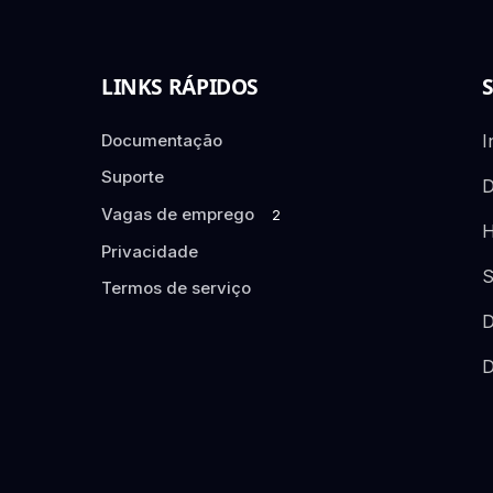
LINKS RÁPIDOS
Documentação
I
Suporte
D
Vagas de emprego
2
H
Privacidade
S
Termos de serviço
D
D