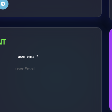
NT
user.email*