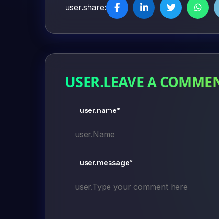
user.share:
USER.LEAVE A COMME
user.name*
user.message*