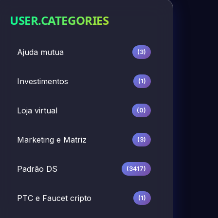
USER.CATEGORIES
Ajuda mutua
(3)
Investimentos
(1)
Loja virtual
(0)
Marketing e Matriz
(3)
Padrão DS
(3417)
PTC e Faucet cripto
(1)