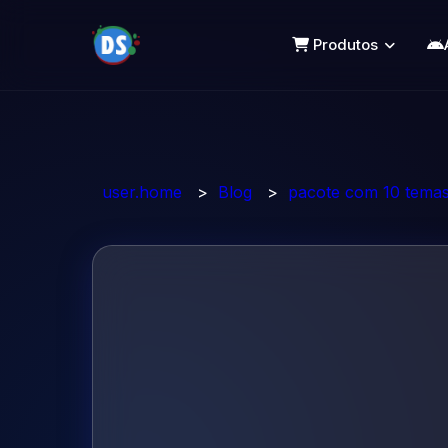
Produtos
user.home
>
Blog
>
pacote com 10 temas 