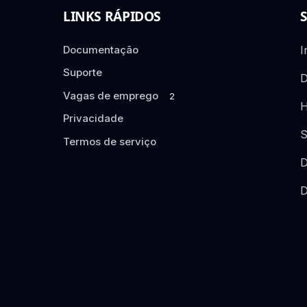
LINKS RÁPIDOS
Documentação
I
Suporte
D
Vagas de emprego
2
H
Privacidade
S
Termos de serviço
D
D