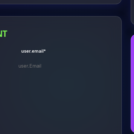
NT
user.email*