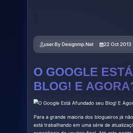
user.By Designmp.Net
22 Oct 2013
O GOOGLE ESTÁ
BLOG! E AGORA
Para a grande maioria dos blogueiros já 
está trabalhando em uma série de atualiza
experiência do usuário final. Até este pont