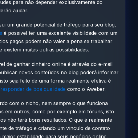
itudes para não depender exclusivamente do
erão ajudar.
ui um grande potencial de tráfego para seu blog,
s
é possível ter uma excelente visibilidade com um
cios pagos podem não valer a pena se trabalhar
existem muitas outras possibilidades.
vel de ganhar dinheiro online é através do e-mail
publicar novos conteúdos no blog poderá informar
 isto seja feito de uma forma realmente efetiva é
responder de boa qualidade
como o Aweber.
ordo com o nicho, nem sempre o que funciona
s em outros, como por exemplo em fóruns, isto
ros não terá bons resultados. O que é realmente
onte de tráfego e criando um vínculo de contato
 maior estabilidade para seus negócios online.