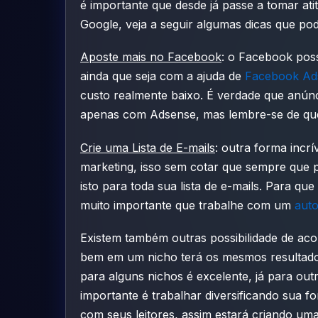
é importante que desde já passe a tomar at
Google, veja a seguir algumas dicas que pod
Aposte mais no Facebook
: o Facebook poss
ainda que seja com a ajuda de
Facebook Ad
custo realmente baixo. É verdade que anún
apenas com Adsense, mas lembre-se de que 
Crie uma Lista de E-mails
: outra forma incrí
marketing, isso sem cotar que sempre que 
isto para toda sua lista de e-mails. Para que
muito importante que trabalhe com um
auto
Existem também outras possibilidade de ac
bem em um nicho terá os mesmos resultado
para alguns nichos é excelente, já para out
importante é trabalhar diversificando sua f
com seus leitores, assim estará criando uma