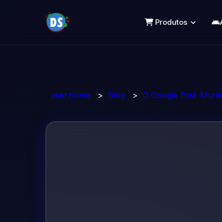
Produtos
user.home
>
Blog
>
O Google Está Afund