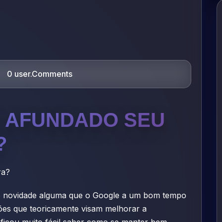
0 user.Comments
 AFUNDADO SEU
?
não novidade alguma que o Google a um bom tempo
ções que teoricamente visam melhorar a
o ficou muito fácil saber como se manter bem