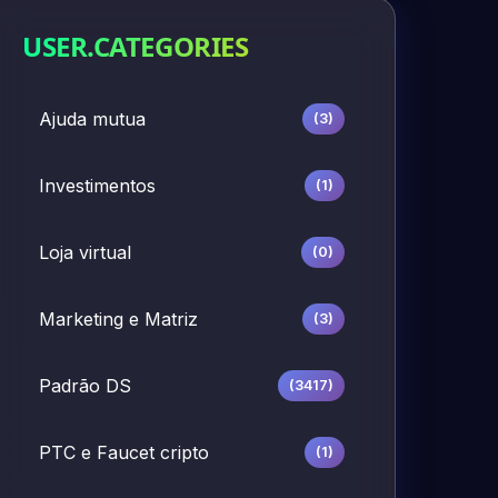
USER.CATEGORIES
Ajuda mutua
(3)
Investimentos
(1)
Loja virtual
(0)
Marketing e Matriz
(3)
Padrão DS
(3417)
PTC e Faucet cripto
(1)