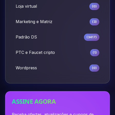
Loja virtual
(0)
Marketing e Matriz
(3)
Padrão DS
(3417)
PTC e Faucet cripto
(1)
Wordpress
(0)
ASSINE AGORA
Receba ofertas, atualizações e cupons de