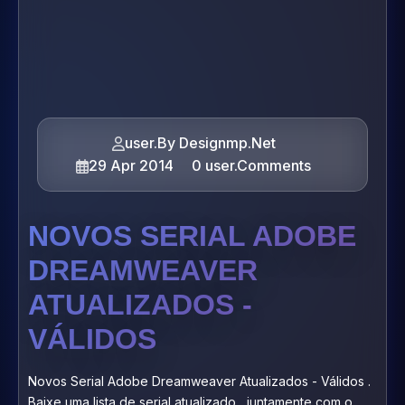
user.By Designmp.Net
29 Apr 2014
0 user.Comments
NOVOS SERIAL ADOBE
DREAMWEAVER
ATUALIZADOS -
VÁLIDOS
Novos Serial Adobe Dreamweaver Atualizados - Válidos .
Baixe uma lista de serial atualizado , juntamente com o