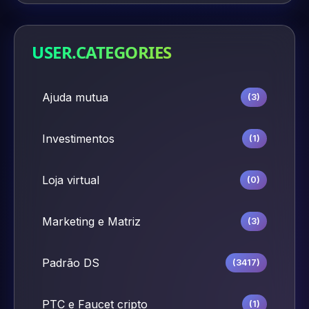
USER.CATEGORIES
Ajuda mutua
(3)
Investimentos
(1)
Loja virtual
(0)
Marketing e Matriz
(3)
Padrão DS
(3417)
PTC e Faucet cripto
(1)