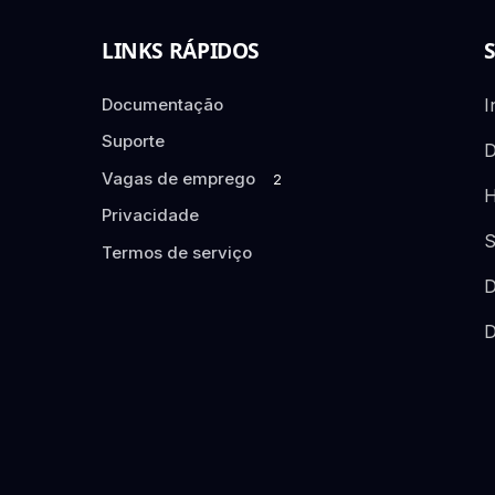
LINKS RÁPIDOS
Documentação
I
Suporte
D
Vagas de emprego
2
H
Privacidade
S
Termos de serviço
D
D