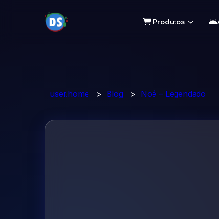
Produtos
user.home
>
Blog
>
Noé – Legendado