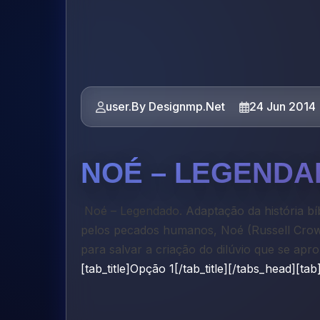
user.By Designmp.Net
24 Jun 2014
NOÉ – LEGEND
Noé – Legendado.
Adaptação da história b
pelos pecados humanos, Noé (Russell Crowe
para salvar a criação do dilúvio que se apro
[tab_title]Opção 1[/tab_title][/tabs_head][tab