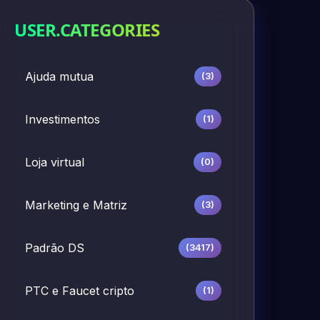
USER.CATEGORIES
Ajuda mutua
(3)
Investimentos
(1)
Loja virtual
(0)
Marketing e Matriz
(3)
Padrão DS
(3417)
PTC e Faucet cripto
(1)