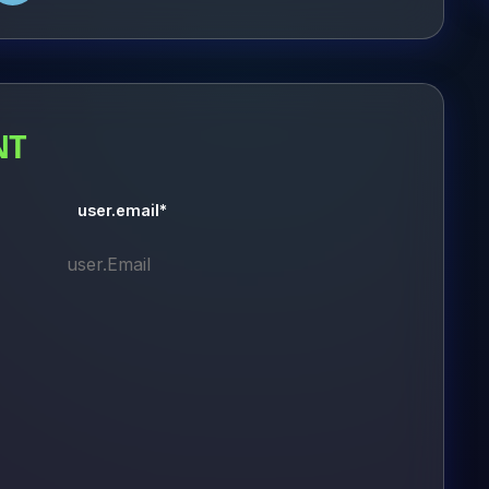
NT
user.email*