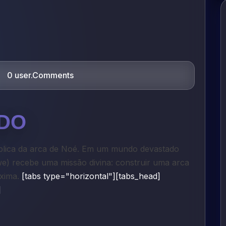
0 user.Comments
ADO
íblica da arca de Noé. Em um mundo devastado
) recebe uma missão divina: construir uma arca
xima.
[tabs type="horizontal"][tabs_head]
]