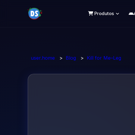
Produtos
user.home
>
Blog
>
Kill for Me–Leg