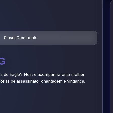
0 user.Comments
G
nea de Eagle’s Nest e acompanha uma mulher
tórias de assassinato, chantagem e vingança.