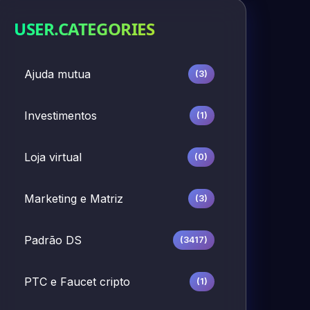
USER.CATEGORIES
Ajuda mutua
(3)
Investimentos
(1)
Loja virtual
(0)
Marketing e Matriz
(3)
Padrão DS
(3417)
PTC e Faucet cripto
(1)