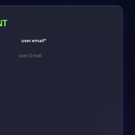
NT
user.email*