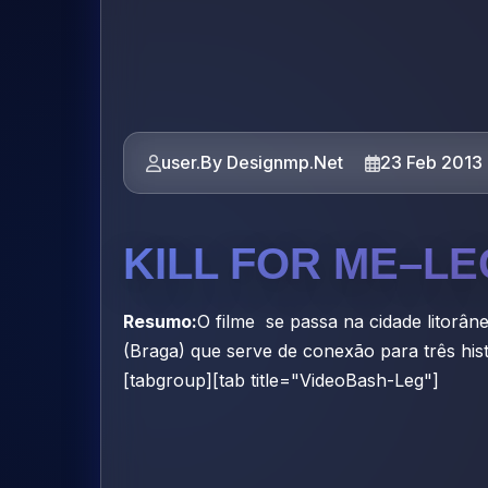
user.By Designmp.Net
23 Feb 2013
KILL FOR ME–LE
Resumo:
O filme se passa na cidade litorâ
(Braga) que serve de conexão para três his
[tabgroup][tab title="VideoBash-Leg"]