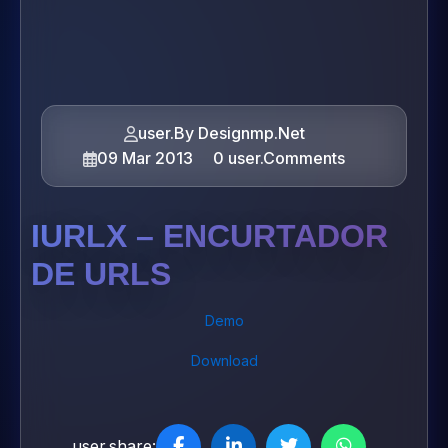
user.By Designmp.Net
09 Mar 2013
0 user.Comments
IURLX – ENCURTADOR
DE URLS
Demo
Download
user.share: