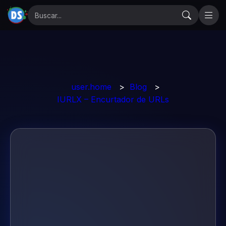
user.home
>
Blog
>
IURLX – Encurtador de URLs