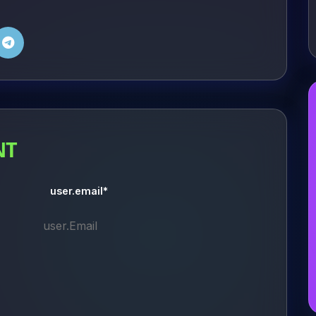
NT
user.email*