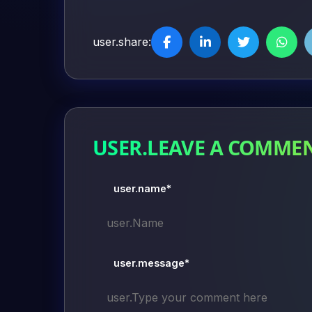
user.share:
USER.LEAVE A COMME
user.name*
user.message*