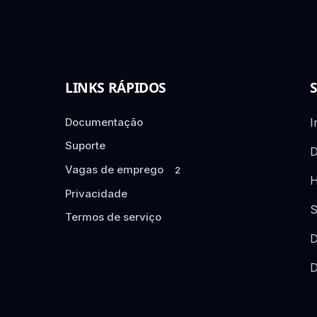
LINKS RÁPIDOS
Documentação
I
Suporte
D
Vagas de emprego
2
H
Privacidade
S
Termos de serviço
D
D