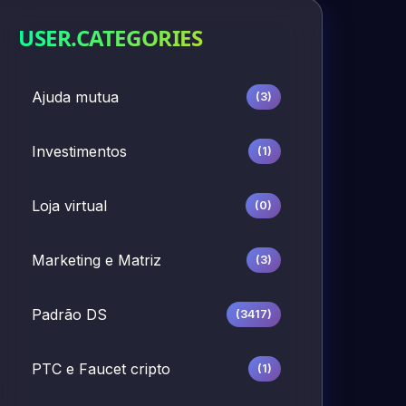
USER.CATEGORIES
Ajuda mutua
(3)
Investimentos
(1)
Loja virtual
(0)
Marketing e Matriz
(3)
Padrão DS
(3417)
PTC e Faucet cripto
(1)