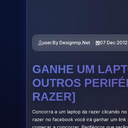
user.By Designmp.Net
07 Dec 2012
GANHE UM LAPT
OUTROS PERIFÉR
RAZER]
Concorra a um laptop da razer clicando no l
razer no facebook você irá ganhar um link 
começar a concorrer. Periféricos que serã