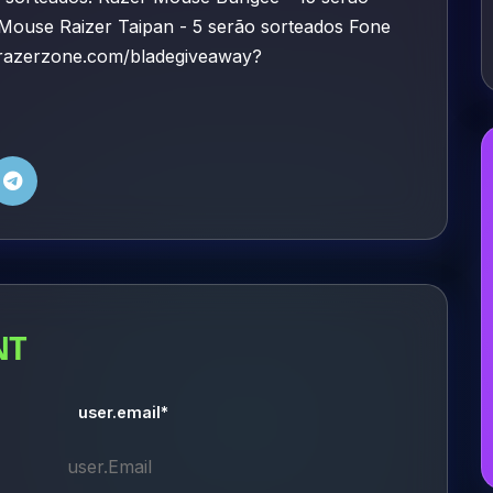
Mouse Raizer Taipan - 5 serão sorteados Fone
w.razerzone.com/bladegiveaway?
7
NT
user.email*