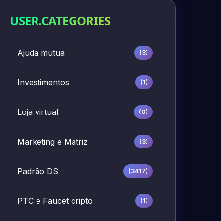
USER.CATEGORIES
Ajuda mutua
(3)
Investimentos
(1)
Loja virtual
(0)
Marketing e Matriz
(3)
Padrão DS
(3417)
PTC e Faucet cripto
(1)