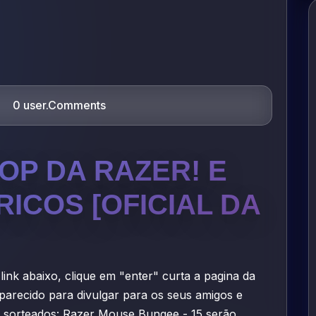
0 user.Comments
OP DA RAZER! E
ICOS [OFICIAL DA
ink abaixo, clique em "enter" curta a pagina da
parecido para divulgar para os seus amigos e
o sorteados: Razer Mouse Bungee - 15 serão