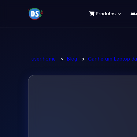
Produtos
user.home
>
Blog
>
Ganhe um Laptop da 