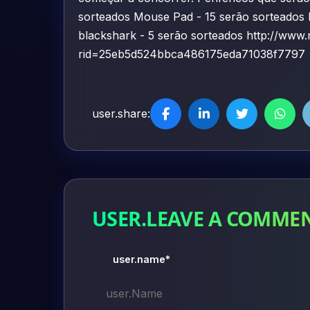
sorteados Mouse Pad - 15 serão sorteados 
blackshark - 5 serão sorteados http://ww
rid=25eb5d524bbca486175eda71038f779
user.share:
USER.LEAVE A COMME
user.name*