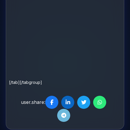
[/tab][/tabgroup]
user.share: