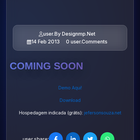
user.By Designmp.Net
14 Feb 2013
0 user.Comments
COMING SOON
Demo Aqui!
Download
Hospedagem indicada (grátis):
jefersonsouza.net
user.share: