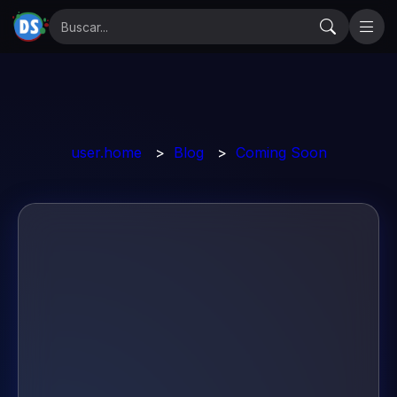
user.home
>
Blog
>
Coming Soon