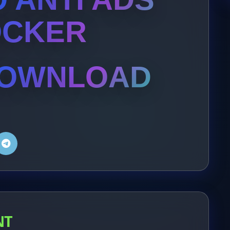
OCKER
OWNLOAD
NT