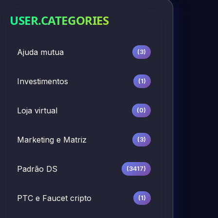
USER.CATEGORIES
Ajuda mutua
(3)
Investimentos
(1)
Loja virtual
(0)
Marketing e Matriz
(3)
Padrão DS
(3417)
PTC e Faucet cripto
(1)