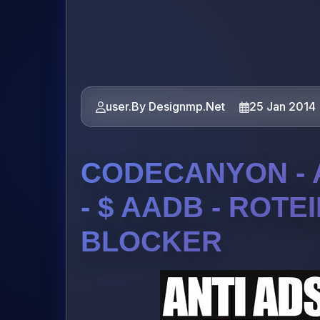
user.By Designmp.Net
25 Jan 2014
CODECANYON - 
- $ AADB - ROTE
BLOCKER