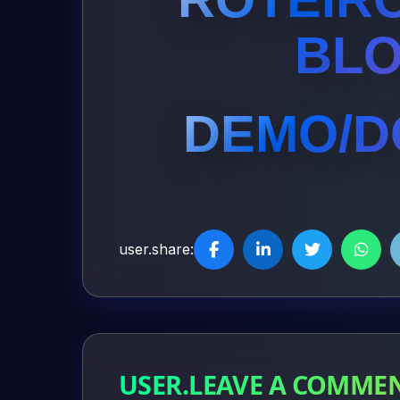
BL
DEMO/
D
user.share:
USER.LEAVE A COMME