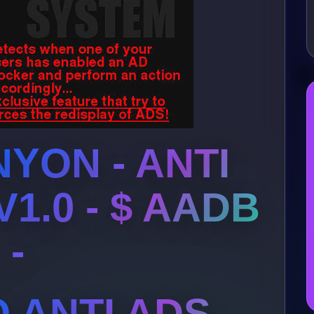
YON - ANTI
1.0 - $ AADB
-
 ANTI ADS