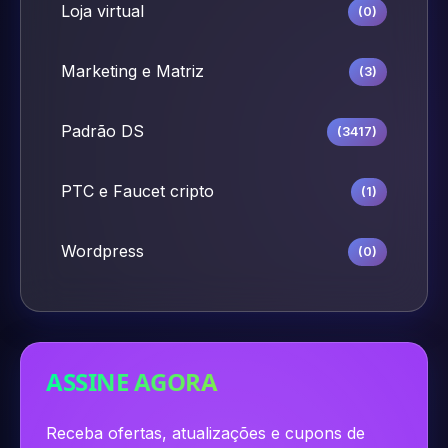
Loja virtual
(0)
Marketing e Matriz
(3)
Padrão DS
(3417)
PTC e Faucet cripto
(1)
Wordpress
(0)
ASSINE AGORA
Receba ofertas, atualizações e cupons de