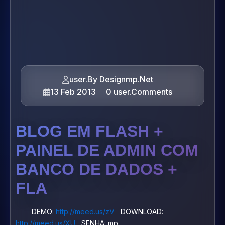
user.By Designmp.Net
13 Feb 2013
0 user.Comments
BLOG EM FLASH +
PAINEL DE ADMIN COM
BANCO DE DADOS +
FLA
DEMO:
http://meed.us/zV
DOWNLOAD:
http://meed.us/XU
SENHA: mp