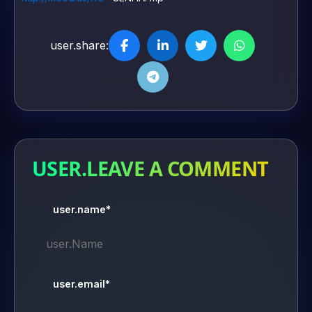
user.share:
USER.LEAVE A COMMENT
user.name*
user.email*