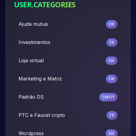
USER.CATEGORIES
Ajuda mutua
(3)
Investimentos
(1)
Loja virtual
(0)
Marketing e Matriz
(3)
Padrão DS
(3417)
PTC e Faucet cripto
(1)
Wordpress
(0)