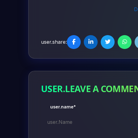
D
user.share:
USER.LEAVE A COMME
user.name*