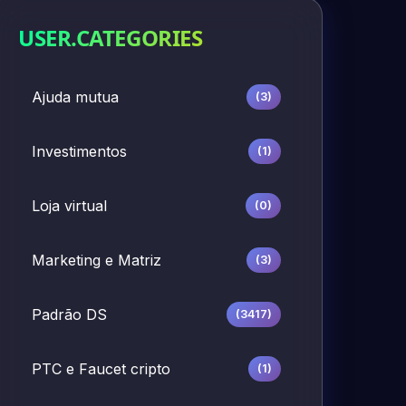
USER.CATEGORIES
Ajuda mutua
(3)
Investimentos
(1)
Loja virtual
(0)
Marketing e Matriz
(3)
Padrão DS
(3417)
PTC e Faucet cripto
(1)