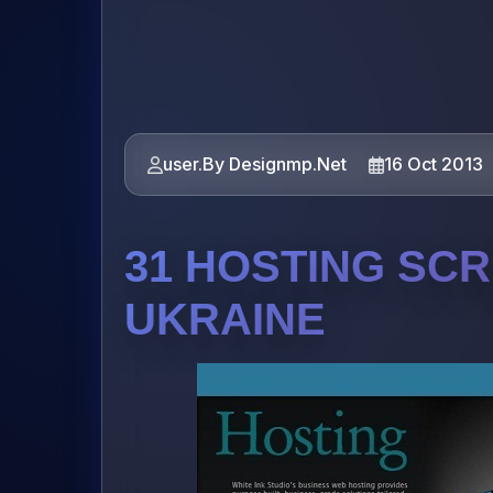
user.By Designmp.Net
16 Oct 2013
31 HOSTING SCR
UKRAINE