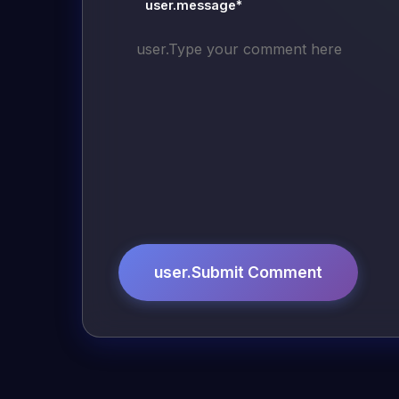
user.message*
user.Submit Comment