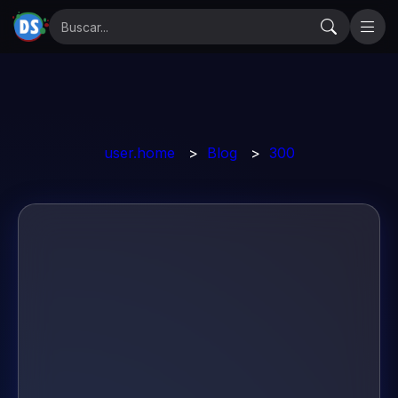
user.home
>
Blog
>
300