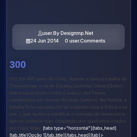
user.By Designmp.Net
24 Jun 2014
0 user.Comments
300
300.
Em 480 antes de Cristo, durante a famosa batalha de
Thermopylae, o rei de Esparta, Leônidas (Gerard Butler),
lidera seu exército contra o avanço dos Persas,
comandados por Xerxes (Rodrigo Santoro). Na História, a
batalha ficou marcada por ter inspirado toda a Grécia a se
unir, o que ajudou a solidificar o conceito de democracia
que se conhece hoje. Adaptação dos quadrinhos criados
por Frank Miller.
[tabs type="horizontal"][tabs_head]
[tab_title]Opção 1[/tab_title][/tabs_head][tab]>