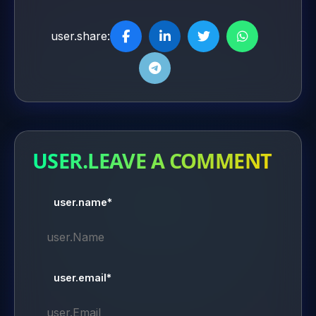
user.share:
USER.LEAVE A COMMENT
user.name*
user.email*