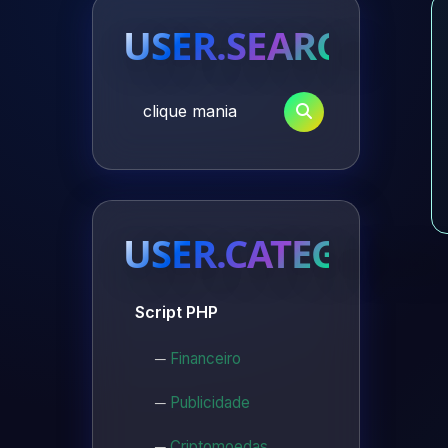
USER.SEARCH
user.Search
USER.CATEGORIES
Script PHP
Financeiro
Publicidade
Criptomoedas