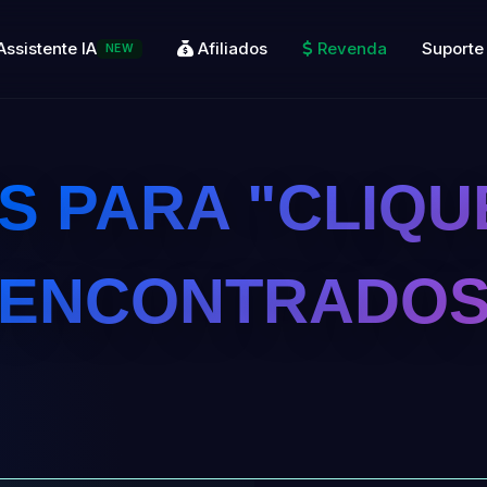
Assistente IA
Afiliados
Revenda
Suporte
NEW
 PARA "CLIQU
 ENCONTRADO