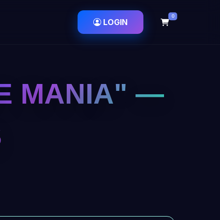
0
LOGIN
E MANIA" —
S